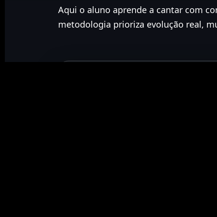
Aqui o aluno aprende a cantar com con
metodologia prioriza evolução real, mu
Agend
Venha conhecer nossa metodolog