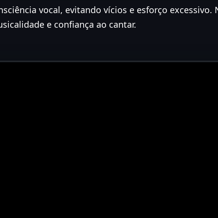
sciência vocal, evitando vícios e esforço excessivo.
sicalidade e confiança ao cantar.
e sua aula experimental
ia e descubra como desenvolver sua voz de forma s
segura e prazerosa.
Falar no WhatsApp