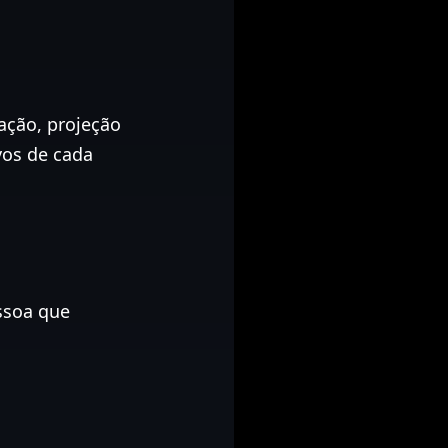
nação, projeção
ivos de cada
essoa que