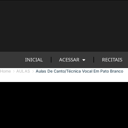
INICIAL
ACESSAR
RECITAIS
Home
AULAS
Aulas De Canto/Técnica Vocal Em Pato Branco